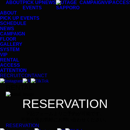
ABOUT
PICK UP
NEWS
CAMPAIGN
VIP
ACCES
EVENTS
ABOUT
PICK UP EVENTS
SCHEDULE
NEWS
CAMPAIGN
FLOOR
GALLERY
SYSTEM
VIP
RENTAL
ACCESS
ATTENTION
RECRUIT
CONTANCT
RENTAL
RESERVATION
下記フォームよりご予約が可能です。
不明点等お気軽にお問い合わせください。
RESERVATION