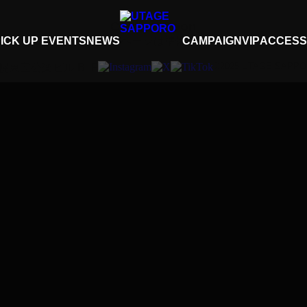
Coming Soon
ICK UP EVENTS
システムページは準備中です。
NEWS
CAMPAIGN
VIP
ACCESS
©2025 UTAGE SAPP
札幌東宝公楽ビル B1F