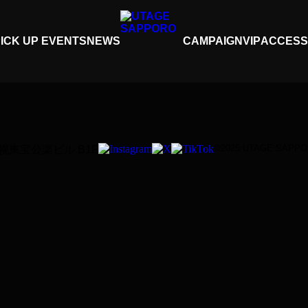
ICK UP EVENTS
NEWS
CAMPAIGN
VIP
ACCESS
©2025 UTAGE SAPP
札幌東宝公楽ビル B1F